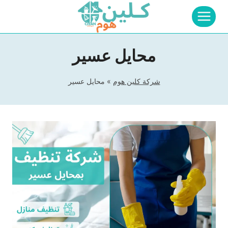
لتجاوز
لى
لمحتوى
محايل عسير
شركة كلين هوم
»
محايل عسير